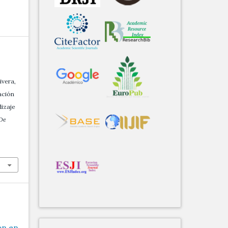
ivera,
tación
dizaje
 De
ón en