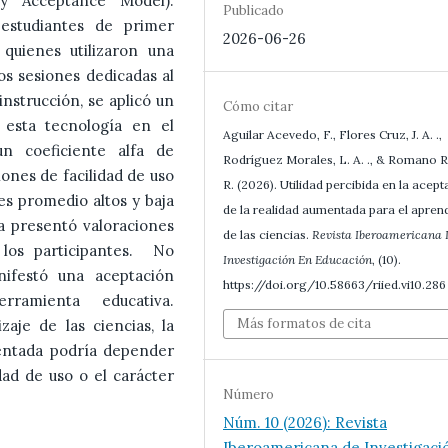
gy Acceptance Model).
Publicado
estudiantes de primer
2026-06-26
quienes utilizaron una
os sesiones dedicadas al
instrucción, se aplicó un
Cómo citar
esta tecnología en el
Aguilar Acevedo, F., Flores Cruz, J. A. .,
un coeficiente alfa de
Rodríguez Morales, L. A. ., & Romano R
ones de facilidad de uso
R. (2026). Utilidad percibida en la acep
es promedio altos y baja
de la realidad aumentada para el apren
da presentó valoraciones
de las ciencias.
Revista Iberoamericana
los participantes. No
Investigación En Educación
, (10).
nifestó una aceptación
https://doi.org/10.58663/riied.vi10.286
ramienta educativa.
Más formatos de cita
aje de las ciencias, la
entada podría depender
idad de uso o el carácter
Número
Núm. 10 (2026): Revista
Iberoamericana de Investigaci