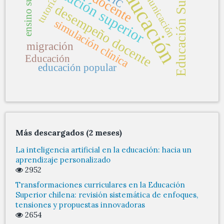
Educación Superior
ensino superior
educación superior
educación
comunicación
TIC
tutoría
desempeño docente
simulación clínica
migración
Educación
educación popular
Más descargados (2 meses)
La inteligencia artificial en la educación: hacia un
aprendizaje personalizado
2952
Transformaciones curriculares en la Educación
Superior chilena: revisión sistemática de enfoques,
tensiones y propuestas innovadoras
2654